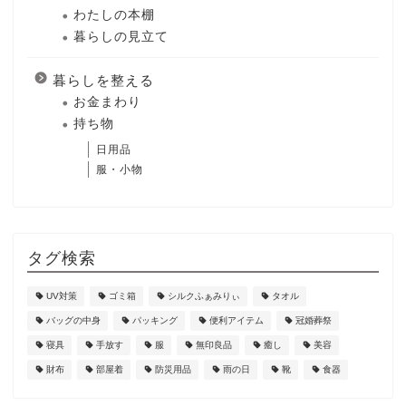
わたしの本棚
暮らしを整える
暮らしの見立て
持ち物
暮らしを整える
お金まわり
服・小物
持ち物
日用品
日用品
服・小物
お金まわり
タグ検索
暮らしを愉しむ
UV対策
ゴミ箱
シルクふぁみりぃ
タオル
ひとり小旅
バッグの中身
パッキング
便利アイテム
冠婚葬祭
寝具
手放す
服
無印良品
癒し
美容
わたしの本棚
財布
部屋着
防災用品
雨の日
靴
食器